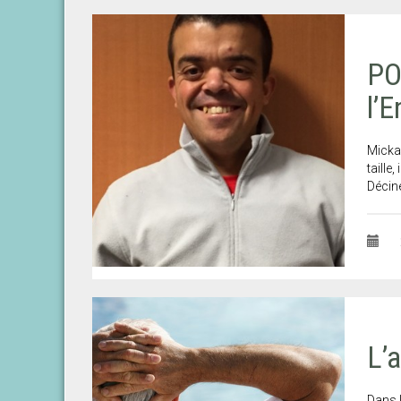
PO
l’
Mickaë
taille
Décine
L’a
Dans l