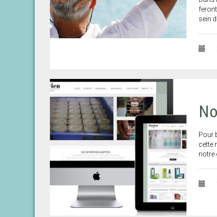
feront
sein 
No
Pour b
cette 
notre 