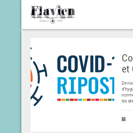
Co
et
De no
d’hygi
normes
les at