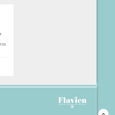
e
uros.