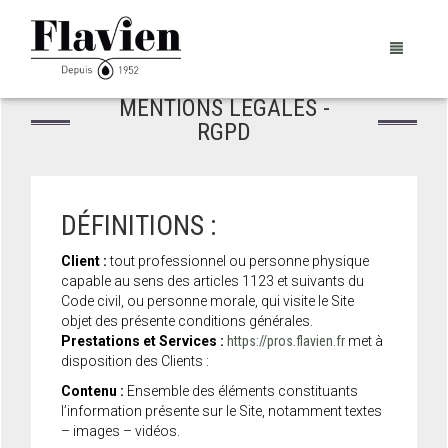
MENTIONS LÉGALES -
RGPD
PRÉSENTATION
NOS PRODUITS
HISTORIQUE
DÉFINITIONS :
SOUS-TRAITANCE
PROJETS D’ENTREPRISES
LA BOUTIQUE
Client :
tout professionnel ou personne physique
capable au sens des articles 1123 et suivants du
Code civil, ou personne morale, qui visite le Site
CONTACTS
RESSOURCES ET PARTAGES®
NOTRE CATALOGUE
objet des présente conditions générales.
Prestations et Services :
https://pros.flavien.fr
met à
CONTACTS
PANIER
0
disposition des Clients :
Contenu :
Ensemble des éléments constituants
CRÉATION DE COMPTE PRO
l’information présente sur le Site, notamment textes
– images – vidéos.
FORCE DE VENTE