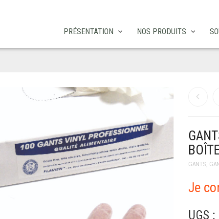
PRÉSENTATION
NOS PRODUITS
SO
GANT
BOÎT
GANTS
,
GA
Je c
UGS :