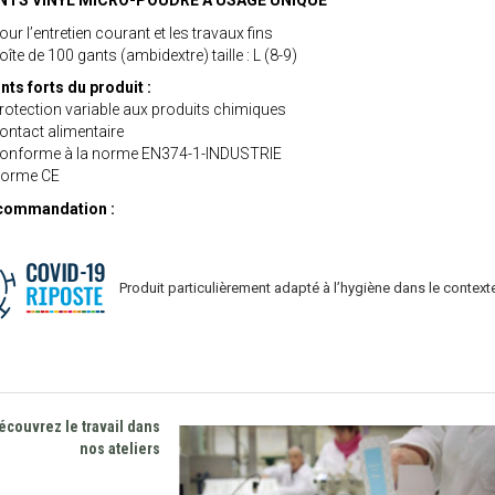
NTS VINYL MICRO-POUDRÉ À USAGE UNIQUE
our l’entretien courant et les travaux fins
oîte de 100 gants (ambidextre) taille : L (8-9)
nts forts du produit :
rotection variable aux produits chimiques
ontact alimentaire
onforme à la norme EN374-1-INDUSTRIE
Norme CE
commandation :
Produit particulièrement adapté à l’hygiène dans le conte
écouvrez le travail dans
nos ateliers