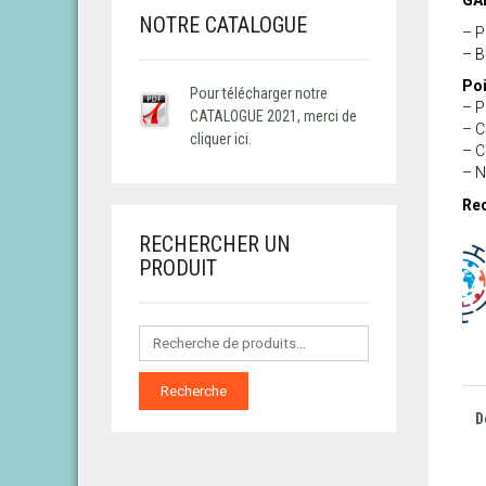
GA
NOTRE CATALOGUE
– P
– B
Poi
Pour télécharger notre
– P
CATALOGUE 2021, merci de
– C
cliquer ici.
– C
– 
Re
RECHERCHER UN
PRODUIT
Recherche
D