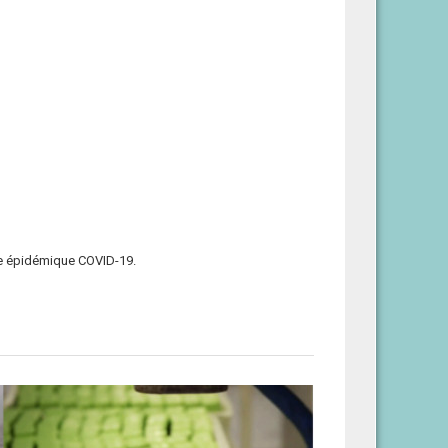
xte épidémique COVID-19.