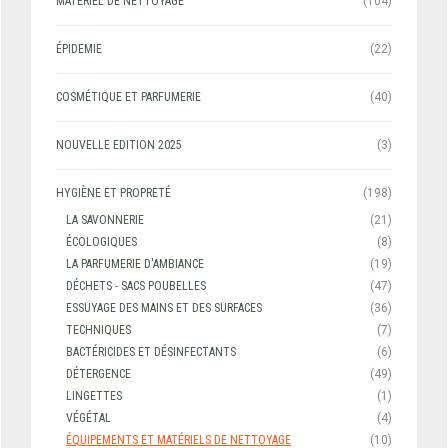
MATÉRIEL DE NETTOYAGE
(104)
ÉPIDEMIE
(22)
COSMÉTIQUE ET PARFUMERIE
(40)
NOUVELLE EDITION 2025
(3)
HYGIÈNE ET PROPRETÉ
(198)
LA SAVONNERIE
(21)
ÉCOLOGIQUES
(8)
LA PARFUMERIE D'AMBIANCE
(19)
DÉCHETS - SACS POUBELLES
(47)
ESSUYAGE DES MAINS ET DES SURFACES
(36)
TECHNIQUES
(7)
BACTÉRICIDES ET DÉSINFECTANTS
(6)
DÉTERGENCE
(49)
LINGETTES
(1)
VÉGÉTAL
(4)
ÉQUIPEMENTS ET MATÉRIELS DE NETTOYAGE
(10)