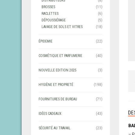
DISTRIBUTEURS
(8)
BROSSES
(11)
RACLETTES
(6)
DÉPOUSSIÉRAGE
(5)
LAVAGE DE SOLS ET VITRES
(18)
ÉPIDEMIE
(22)
COSMÉTIQUE ET PARFUMERIE
(40)
NOUVELLE EDITION 2025
(3)
HYGIÈNE ET PROPRETÉ
(198)
FOURNITURES DE BUREAU
(71)
DE
IDÉES CADEAUX
(43)
BA
SÉCURITÉ AU TRAVAIL
(23)
– P