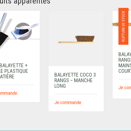
uits apparentés
RUPTURE DE STOCK
BALA
RANG
 BALAYETTE +
MAIN
LE PLASTIQUE
COUR
BALAYETTE COCO 3
ATIÈRE
RANGS – MANCHE
LONG
Je co
commande
Je commande