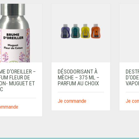
E D’OREILLER –
DÉSODORISANT À
DEST
FUM FLEUR DE
MÈCHE – 375 ML –
D’ODE
ON- MUGUET ET
PARFUM AU CHOIX
VAPO
C
Je commande
Je co
commande