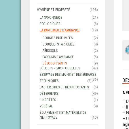
HYGIÈNE ET PROPRETÉ
(198)
LA SAVONNERIE
(21)
ÉCOLOGIQUES
(8)
LA PARFUMERIE D'AMBIANCE
(19)
BOUGIES PARFUMÉES
(2)
BOUQUETS PARFUMÉS
(4)
AÉROSOLS
(2)
PARFUMS D'AMBIANCE
(5)
DÉSODORISANTS
(9)
DÉCHETS - SACS POUBELLES
(47)
ESSUYAGE DES MAINS ET DES SURFACES
DE
(36)
TECHNIQUES
(7)
BACTÉRICIDES ET DÉSINFECTANTS
(6)
NE
DÉTERGENCE
(49)
LINGETTES
(1)
– D
VÉGÉTAL
(4)
– I
– N
ÉQUIPEMENTS ET MATÉRIELS DE
NETTOYAGE
(10)
– U
agi