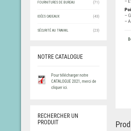
– E
FOURNITURES DE BUREAU
(71)
Poi
– G
IDÉES CADEAUX
(43)
– A
SÉCURITÉ AU TRAVAIL
(23)
D
NOTRE CATALOGUE
Pour télécharger notre
CATALOGUE 2021, merci de
cliquer ici.
RECHERCHER UN
PRODUIT
Prod