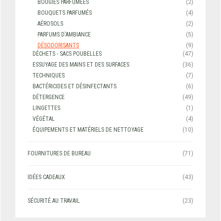
BOUGIES PARFUMÉES
(2)
BOUQUETS PARFUMÉS
(4)
AÉROSOLS
(2)
PARFUMS D'AMBIANCE
(5)
DÉSODORISANTS
(9)
DÉCHETS - SACS POUBELLES
(47)
ESSUYAGE DES MAINS ET DES SURFACES
(36)
TECHNIQUES
(7)
BACTÉRICIDES ET DÉSINFECTANTS
(6)
DÉTERGENCE
(49)
LINGETTES
(1)
VÉGÉTAL
(4)
ÉQUIPEMENTS ET MATÉRIELS DE NETTOYAGE
(10)
FOURNITURES DE BUREAU
(71)
IDÉES CADEAUX
(43)
SÉCURITÉ AU TRAVAIL
(23)