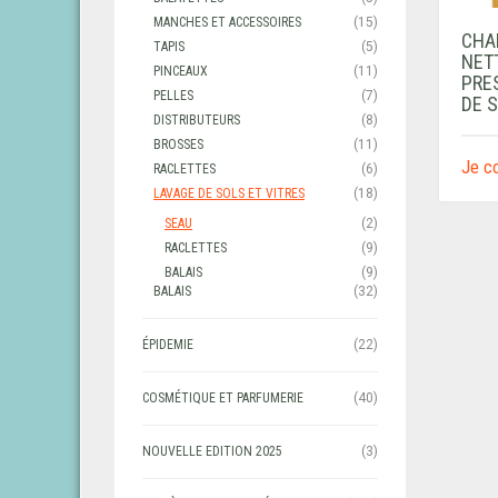
MANCHES ET ACCESSOIRES
(15)
CHA
TAPIS
(5)
NET
PINCEAUX
(11)
PRE
PELLES
(7)
DE 
DISTRIBUTEURS
(8)
BROSSES
(11)
Je 
RACLETTES
(6)
LAVAGE DE SOLS ET VITRES
(18)
SEAU
(2)
RACLETTES
(9)
BALAIS
(9)
BALAIS
(32)
ÉPIDEMIE
(22)
COSMÉTIQUE ET PARFUMERIE
(40)
NOUVELLE EDITION 2025
(3)