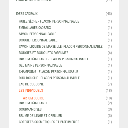
IDÉES CADEAUX
(43)
HUILE SÈCHE - FLACON PERSONNALISABLE
(1)
EMBALLAGES CADEAUX
(1)
SAVON PERSONNALISABLE
(1)
BOUGIE PERSONNALISABLE
(1)
SAVON LIQUIDE DE MARSEILLE -FLACON PERSONNALISABLE
(1)
BOUGIES ET BOUQUETS PARFUMÉS
(6)
PARFUM D'AMBIANCE- FLACON PERSONNALISABLE
(1)
GEL MAINS PERSONNALISABLE
(1)
SHAMPOING - FLACON PERSONNALISABLE
(1)
DUO DOUCHE - FLACON PERSONNALISABLE
(1)
EAU DE COLOGNE
(7)
LES INDIVIDUELS
(18)
PARFUM SOLIDE
(10)
PARFUM D'AMBIANCE
(2)
GOURMANDISES
(3)
BRUME DE LINGE ET OREILLER
(3)
COFFRETS COSMÉTIQUES ET PARFUMERIES
(1)