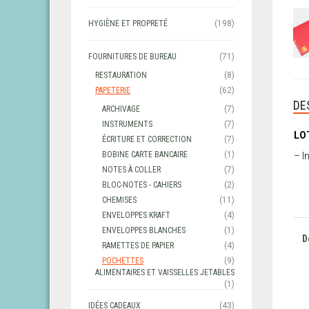
HYGIÈNE ET PROPRETÉ
(198)
FOURNITURES DE BUREAU
(71)
RESTAURATION
(8)
PAPETERIE
(62)
DE
ARCHIVAGE
(7)
INSTRUMENTS
(7)
LO
ÉCRITURE ET CORRECTION
(7)
BOBINE CARTE BANCAIRE
(1)
– I
NOTES À COLLER
(7)
BLOC-NOTES - CAHIERS
(2)
CHEMISES
(11)
ENVELOPPES KRAFT
(4)
ENVELOPPES BLANCHES
(1)
D
RAMETTES DE PAPIER
(4)
POCHETTES
(9)
ALIMENTAIRES ET VAISSELLES JETABLES
(1)
IDÉES CADEAUX
(43)