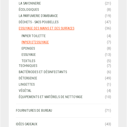
LA SAVONNERIE
(21)
ÉCOLOGIQUES
(8)
LA PARFUMERIE D'AMBIANCE
(19)
DÉCHETS - SACS POUBELLES
(47)
ESSUYAGE DES MAINS ET DES SURFACES
(36)
PAPIER TOILETTE
(4)
PAPIER D"ESSUYAGE
(7)
EPONGES
(8)
ESSUYAGE
(13)
TEXTILES
(5)
TECHNIQUES
(7)
BACTÉRICIDES ET DÉSINFECTANTS
(6)
DÉTERGENCE
(49)
LINGETTES
(1)
VÉGÉTAL
(4)
ÉQUIPEMENTS ET MATÉRIELS DE NETTOYAGE
(10)
FOURNITURES DE BUREAU
(71)
IDÉES CADEAUX
(43)