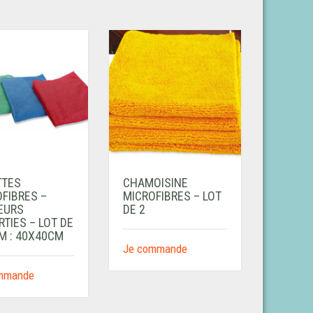
TTES
CHAMOISINE
FIBRES –
MICROFIBRES – LOT
EURS
DE 2
TIES – LOT DE
IM : 40X40CM
Je commande
mmande