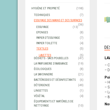
HYGIÈNE ET PROPRETÉ
(198)
TECHNIQUES
(7)
ESSUYAGE DES MAINS ET DES SURFACES
(36)
ESSUYAGE
(13)
EPONGES
(8)
PAPIER D"ESSUYAGE
(7)
PAPIER TOILETTE
(4)
DE
TEXTILES
(5)
LAVETTES
(5)
LA
DÉCHETS - SACS POUBELLES
(47)
LA PARFUMERIE D'AMBIANCE
(19)
– 
ÉCOLOGIQUES
(8)
– D
LA SAVONNERIE
(21)
Poi
BACTÉRICIDES ET DÉSINFECTANTS
(6)
– H
DÉTERGENCE
(49)
– S
LINGETTES
(1)
– L
VÉGÉTAL
(4)
– 8
ÉQUIPEMENTS ET MATÉRIELS DE
Nos
NETTOYAGE
(10)