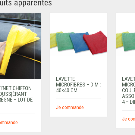
uits apparentés
LAVETTE
LAVE
MICROFIBRES – DIM :
MICRO
I’NET CHIFFON
40×40 CM
COUL
OUSSIÉRANT
ASSOR
RÉGNÉ – LOT DE
4 – D
Je commande
Je co
commande