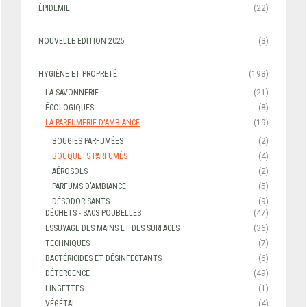
ÉPIDEMIE
(22)
NOUVELLE EDITION 2025
(3)
HYGIÈNE ET PROPRETÉ
(198)
LA SAVONNERIE
(21)
ÉCOLOGIQUES
(8)
LA PARFUMERIE D'AMBIANCE
(19)
BOUGIES PARFUMÉES
(2)
BOUQUETS PARFUMÉS
(4)
AÉROSOLS
(2)
PARFUMS D'AMBIANCE
(5)
DÉSODORISANTS
(9)
DÉCHETS - SACS POUBELLES
(47)
ESSUYAGE DES MAINS ET DES SURFACES
(36)
TECHNIQUES
(7)
BACTÉRICIDES ET DÉSINFECTANTS
(6)
DÉTERGENCE
(49)
LINGETTES
(1)
VÉGÉTAL
(4)